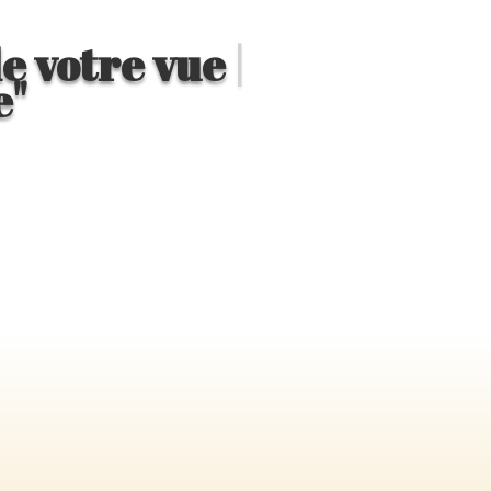
de votre vue
|
e"