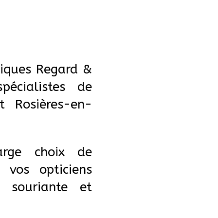
z à mettre des
tiques Regard &
pécialistes de
t Rosières-en-
arge choix de
vos opticiens
 souriante et