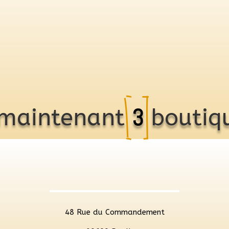
3
 maintenant 
 boutiq
48 Rue du Commandement